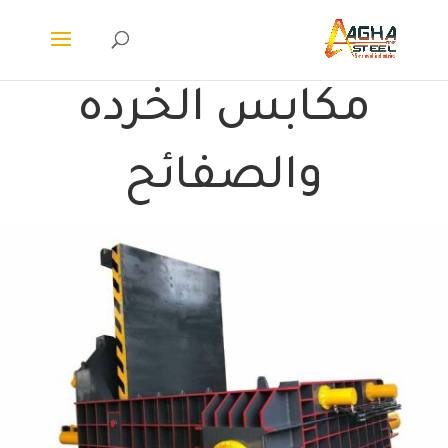
مكابس الخرده
والصفائح